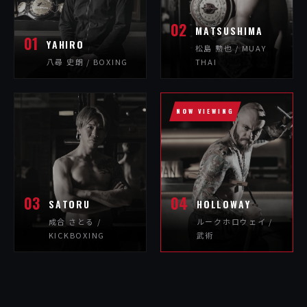
02
MATSUSHIMA
01
YAHIRO
松島 勲也 / MUAY
八尋 史朗 / BOXING
THAI
03
04
SATORU
HOLLOWAY
成合 さとる /
ルークホロウェイ /
KICKBOXING
武術