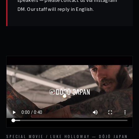
DM
. Our staff will reply in English.
SPECIAL MOVIE / LUKE HOLLOWAY — DŌJŌ JAPAN