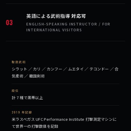
英語による武術指導
対応可
03
ENGLISH-SPEAKING INSTRUCTOR / FOR
INTERNATIONAL VISITORS
取扱武術
シラット ／ カリ ／ カンフー ／ ムエタイ ／ テコンドー ／ 合
気柔術 ／ 韓国剣術
段位
計 7 種で黒帯以上
2019 年記録
米ラスベガス UFC Performance Institute 打撃測定マシンに
て世界一の打撃数値を記録